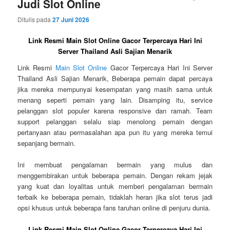
Judi Slot Online
Ditulis pada
27 Juni 2026
Link Resmi Main Slot Online Gacor Terpercaya Hari Ini
Server Thailand Asli Sajian Menarik
Link Resmi
Main Slot Online
Gacor Terpercaya Hari Ini Server
Thailand Asli Sajian Menarik, Beberapa pemain dapat percaya
jika mereka mempunyai kesempatan yang masih sama untuk
menang seperti pemain yang lain. Disamping itu, service
pelanggan slot populer karena responsive dan ramah. Team
support pelanggan selalu siap menolong pemain dengan
pertanyaan atau permasalahan apa pun itu yang mereka temui
sepanjang bermain.
Ini membuat pengalaman bermain yang mulus dan
menggembirakan untuk beberapa pemain. Dengan rekam jejak
yang kuat dan loyalitas untuk memberi pengalaman bermain
terbaik ke beberapa pemain, tidaklah heran jika slot terus jadi
opsi khusus untuk beberapa fans taruhan online di penjuru dunia.
Link Resmi Main Slot Online Gacor Terpercaya Hari Ini