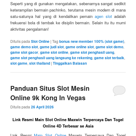
Seperti yang di gunakan mengatakan, sebenarnya sangat sedikit
keterampilan bermain pachinko, terutama mesin modern di mana
satu-satunya hal yang di kendalikan pemain
agen slot
adalah
frekuensi bola di tembak ke disiplin bermain. Selain itu itu murni
aktivitas pengalaman!
Ditulis pada
Slot Online
|
Tag
bonus new member 100% (slot game)
,
game demo slot
,
game judi slot
,
game online slot
,
game slot demo
,
game slot gacor
,
game slot online
,
game slot penghasil uang
,
game slot penghasil uang langsung ke rekening
,
game slot terbaik
,
slot game
,
slot thailand
|
Tinggalkan Balasan
Panduan Situs Slot Mesin
Online 9k Kong In Vegas
Ditulis pada
26 April 2026
Link Resmi Main Slot Online Maxwin Terpercaya Dan Togel
Online 4D Terbesar se Asia
Link Resmi
Main Slot Online
Maxwin Terpercaya Dan Togel