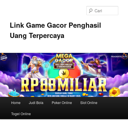
Langsung
Langsung
ke
ke
Cari
konten
konten
utama
sekunder
Link Game Gacor Penghasil
Uang Terpercaya
Menu
Home
Judi Bola
Poker Online
Slot Online
utama
Togel Online