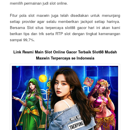
memilih permainan judi slot online.
Fitur pola slot maxwin juga telah disediakan untuk menunjang
setiap provider agar selalu memberikan jackpot setiap harinya.
Bersama Slot situs terpercaya slot88 gacor hari ini akan kami
berikan tips dan trik serta RTP slot dengan tingkat kemenangan
sampai 99,7%.
Link Resmi Main Slot Online Gacor Terbaik Slot88 Mudah
Maxwin Terpercaya se Indonesia