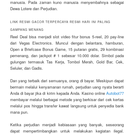
manusia. Pada zaman kuno manusia menyembahnya sebagai
Dewa Lotere dan Perjudian.
LINK RESMI GACOR TERPERCAYA RESMI HARI INI PALING
GAMPANG MENANG
Reel Deal bisa menjadi slot video fitur bonus 5-reel, 20 pay-line
dari Vegas Electronics. Muncul dengan belantara, hamburan,
Open a Briefcase Bonus Game, 15 putaran gratis, 29 kombinasi
pemenang, dan jackpot # 1 sebesar 10.000 dolar. Simbol pada
gulungan termasuk Tas Kerja, Tombol Merah, Gold Bar, Cek,
Seluler, dan Gadis.
Dan yang terbaik dari semuanya, orang di bayar. Meskipun dapat
bermain melalui kenyamanan rumah, perjudian uang nyata berarti
Anda di bayar jika di kirim kepada Anda. Kasino online
Autobot77
membayar melalui berbagai metode yang berkisar dari cek kertas
melalui pos hingga transfer kawat langsung untuk penyedia bank
mana pun.
Ketika perjudian menjadi kebiasaan yang banyak, seseorang
dapat mempertimbangkan untuk melakukan kegiatan ilegal.