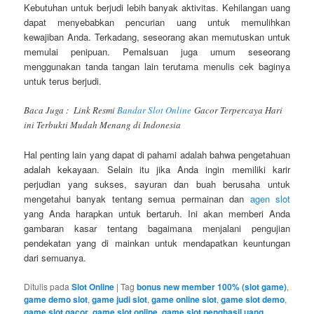
Kebutuhan untuk berjudi lebih banyak aktivitas. Kehilangan uang
dapat menyebabkan pencurian uang untuk memulihkan
kewajiban Anda. Terkadang, seseorang akan memutuskan untuk
memulai penipuan. Pemalsuan juga umum seseorang
menggunakan tanda tangan lain terutama menulis cek baginya
untuk terus berjudi.
Baca Juga : Link Resmi
Bandar Slot Online
Gacor Terpercaya Hari
ini Terbukti Mudah Menang di Indonesia
Hal penting lain yang dapat di pahami adalah bahwa pengetahuan
adalah kekayaan. Selain itu jika Anda ingin memiliki karir
perjudian yang sukses, sayuran dan buah berusaha untuk
mengetahui banyak tentang semua permainan dan
agen slot
yang Anda harapkan untuk bertaruh. Ini akan memberi Anda
gambaran kasar tentang bagaimana menjalani pengujian
pendekatan yang di mainkan untuk mendapatkan keuntungan
dari semuanya.
Ditulis pada
Slot Online
|
Tag
bonus new member 100% (slot game)
,
game demo slot
,
game judi slot
,
game online slot
,
game slot demo
,
game slot gacor
,
game slot online
,
game slot penghasil uang
,