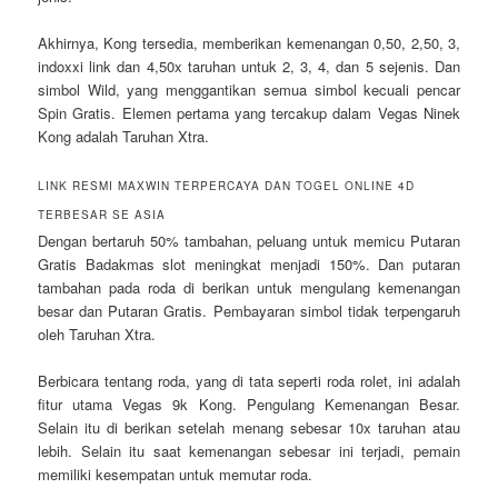
Akhirnya, Kong tersedia, memberikan kemenangan 0,50, 2,50, 3,
indoxxi link dan 4,50x taruhan untuk 2, 3, 4, dan 5 sejenis. Dan
simbol Wild, yang menggantikan semua simbol kecuali pencar
Spin Gratis. Elemen pertama yang tercakup dalam Vegas Ninek
Kong adalah Taruhan Xtra.
LINK RESMI MAXWIN TERPERCAYA DAN TOGEL ONLINE 4D
TERBESAR SE ASIA
Dengan bertaruh 50% tambahan, peluang untuk memicu Putaran
Gratis Badakmas slot meningkat menjadi 150%. Dan putaran
tambahan pada roda di berikan untuk mengulang kemenangan
besar dan Putaran Gratis. Pembayaran simbol tidak terpengaruh
oleh Taruhan Xtra.
Berbicara tentang roda, yang di tata seperti roda rolet, ini adalah
fitur utama Vegas 9k Kong. Pengulang Kemenangan Besar.
Selain itu di berikan setelah menang sebesar 10x taruhan atau
lebih. Selain itu saat kemenangan sebesar ini terjadi, pemain
memiliki kesempatan untuk memutar roda.