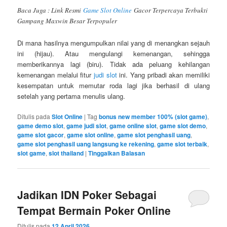
Baca Juga : Link Resmi
Game Slot Online
Gacor Terpercaya Terbukti
Gampang Maxwin Besar Terpopuler
Di mana hasilnya mengumpulkan nilai yang di menangkan sejauh
ini (hijau). Atau mengulangi kemenangan, sehingga
memberikannya lagi (biru). Tidak ada peluang kehilangan
kemenangan melalui fitur
judi slot
ini. Yang pribadi akan memiliki
kesempatan untuk memutar roda lagi jika berhasil di ulang
setelah yang pertama menulis ulang.
Ditulis pada
Slot Online
|
Tag
bonus new member 100% (slot game)
,
game demo slot
,
game judi slot
,
game online slot
,
game slot demo
,
game slot gacor
,
game slot online
,
game slot penghasil uang
,
game slot penghasil uang langsung ke rekening
,
game slot terbaik
,
slot game
,
slot thailand
|
Tinggalkan Balasan
Jadikan IDN Poker Sebagai
Tempat Bermain Poker Online
Ditulis pada
12 April 2026