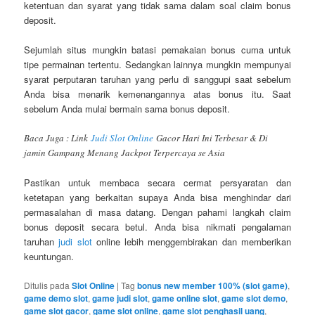
ketentuan dan syarat yang tidak sama dalam soal claim bonus
deposit.
Sejumlah situs mungkin batasi pemakaian bonus cuma untuk
tipe permainan tertentu. Sedangkan lainnya mungkin mempunyai
syarat perputaran taruhan yang perlu di sanggupi saat sebelum
Anda bisa menarik kemenangannya atas bonus itu. Saat
sebelum Anda mulai bermain sama bonus deposit.
Baca Juga : Link
Judi Slot Online
Gacor Hari Ini Terbesar & Di
jamin Gampang Menang Jackpot Terpercaya se Asia
Pastikan untuk membaca secara cermat persyaratan dan
ketetapan yang berkaitan supaya Anda bisa menghindar dari
permasalahan di masa datang. Dengan pahami langkah claim
bonus deposit secara betul. Anda bisa nikmati pengalaman
taruhan
judi slot
online lebih menggembirakan dan memberikan
keuntungan.
Ditulis pada
Slot Online
|
Tag
bonus new member 100% (slot game)
,
game demo slot
,
game judi slot
,
game online slot
,
game slot demo
,
game slot gacor
,
game slot online
,
game slot penghasil uang
,