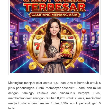
Meningkat menjadi nilai antara 1,50 dan 2,50 x bertaruh untuk 5
jenis pertandingan. Premi membayar sesedikit 2 cara, dan mulai
dengan flamingo karaoke dan dinosaurus bergaya Elvis,
memberikan kemenangan taruhan 0,20x untuk 2 jenis, meningkat
menjadi nilai antara taruhan 3 dan 3,50x untuk pertandingan 5
jenis.