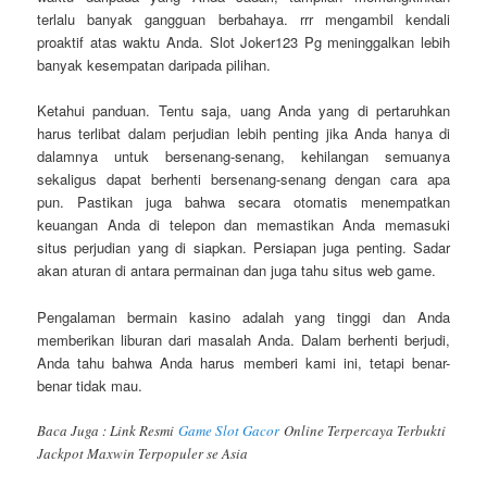
terlalu banyak gangguan berbahaya. rrr mengambil kendali
proaktif atas waktu Anda. Slot Joker123 Pg meninggalkan lebih
banyak kesempatan daripada pilihan.
Ketahui panduan. Tentu saja, uang Anda yang di pertaruhkan
harus terlibat dalam perjudian lebih penting jika Anda hanya di
dalamnya untuk bersenang-senang, kehilangan semuanya
sekaligus dapat berhenti bersenang-senang dengan cara apa
pun. Pastikan juga bahwa secara otomatis menempatkan
keuangan Anda di telepon dan memastikan Anda memasuki
situs perjudian yang di siapkan. Persiapan juga penting. Sadar
akan aturan di antara permainan dan juga tahu situs web game.
Pengalaman bermain kasino adalah yang tinggi dan Anda
memberikan liburan dari masalah Anda. Dalam berhenti berjudi,
Anda tahu bahwa Anda harus memberi kami ini, tetapi benar-
benar tidak mau.
Baca Juga : Link Resmi
Game Slot Gacor
Online Terpercaya Terbukti
Jackpot Maxwin Terpopuler se Asia