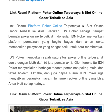
Link Resmi Platform Poker Online Terpercaya & Slot Online
Gacor Terbaik se Asia
Link Resmi
Platform Poker Online
Terpercaya & Slot Online
Gacor Terbaik se Asia, Jadikan IDN Poker sebagai tempat
bermain poker online terbaik di Indonesia. IDN Poker menyajikan
platform permainan yang begitu bagus dan aman serta
memberikan pelayanan yang sangat baik untuk para membernya.
IDN Poker merupakan salah satu situs poker online terbesar di
dunia dengan lebih dari 10 juta pemain aktif. Oleh karena itu IDN
Poker menyediakan berbagai macam permainan poker, mulai dari
texas holdem, Omaha, dan juga capsa susun. IDN Poker juga
menyajikan beraneka macam turnamen poker online yang bisa
Anda ikuti setiap harinya.
Link Resmi Platform Poker Online Terpercaya & Slot Online
Gacor Terbaik se Asia