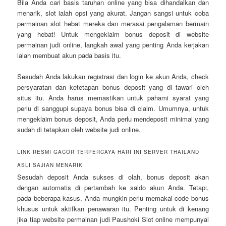
Bila Anda cari basis taruhan online yang bisa dihandalkan dan
menarik, slot ialah opsi yang akurat. Jangan sangsi untuk coba
permainan slot hebat mereka dan merasai pengalaman bermain
yang hebat! Untuk mengeklaim bonus deposit di website
permainan judi online, langkah awal yang penting Anda kerjakan
ialah membuat akun pada basis itu.
Sesudah Anda lakukan registrasi dan login ke akun Anda, check
persyaratan dan ketetapan bonus deposit yang di tawari oleh
situs itu. Anda harus memastikan untuk pahami syarat yang
perlu di sanggupi supaya bonus bisa di claim. Umumnya, untuk
mengeklaim bonus deposit, Anda perlu mendeposit minimal yang
sudah di tetapkan oleh website judi online.
LINK RESMI GACOR TERPERCAYA HARI INI SERVER THAILAND
ASLI SAJIAN MENARIK
Sesudah deposit Anda sukses di olah, bonus deposit akan
dengan automatis di pertambah ke saldo akun Anda. Tetapi,
pada beberapa kasus, Anda mungkin perlu memakai code bonus
khusus untuk aktifkan penawaran itu. Penting untuk di kenang
jika tiap website permainan judi Paushoki Slot online mempunyai