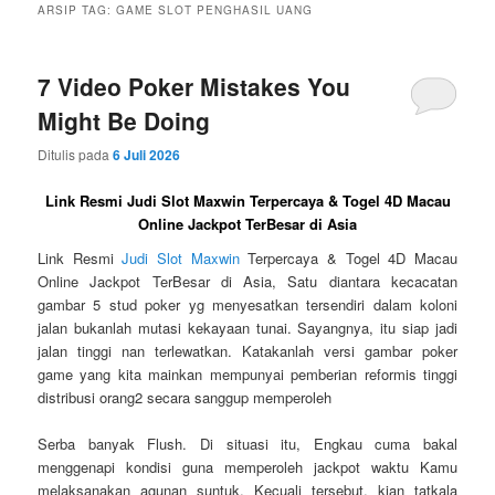
ARSIP TAG:
GAME SLOT PENGHASIL UANG
7 Video Poker Mistakes You
Might Be Doing
Ditulis pada
6 Juli 2026
Link Resmi Judi Slot Maxwin Terpercaya & Togel 4D Macau
Online Jackpot TerBesar di Asia
Link Resmi
Judi Slot Maxwin
Terpercaya & Togel 4D Macau
Online Jackpot TerBesar di Asia, Satu diantara kecacatan
gambar 5 stud poker yg menyesatkan tersendiri dalam koloni
jalan bukanlah mutasi kekayaan tunai. Sayangnya, itu siap jadi
jalan tinggi nan terlewatkan. Katakanlah versi gambar poker
game yang kita mainkan mempunyai pemberian reformis tinggi
distribusi orang2 secara sanggup memperoleh
Serba banyak Flush. Di situasi itu, Engkau cuma bakal
menggenapi kondisi guna memperoleh jackpot waktu Kamu
melaksanakan agunan suntuk. Kecuali tersebut, kian tatkala