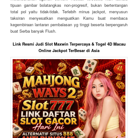
tipuan gambar bolatangkas non-progresif, bukan bertentangan
total pol yaitu tidak-tidak. Terlebih minus jackpot, menyusun
taksiran menyesatkan menguatkan Kamu buat membaca
kegembiraan lantaran pembalasan yg tinggi beserta berpengaruh
buat Serba banyak Flush.
Link Resmi Judi Slot Maxwin Terpercaya & Togel 4D Macau
Online Jackpot TerBesar di Asia