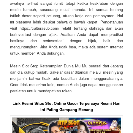
awalnya terlihat sangat rumit tetapi ketika keakraban dengan
mesin tumbuh, seseorang mulai mereda. Ini semua tentang
istilah dasar seperti peluang, aturan kerja dan pembayaran. Hal
ini biasanya lebih disukai bahwa di bawah karpet. Pengetahuan
visit https://culturasub.com/ relatif tentang olahraga dan akan
berinvestasi dengan bijak. Asalkan Anda dapat memprediksi
hasilnya dan berinvestasi dengan bijak, baik dan
menguntungkan. Jika Anda tidak bisa, maka ada sistem internet
untuk memberi Anda dukungan.
Mesin Slot Stop Keterampilan Dunia Mu Mu berasal dari Jepang
dan dia cukup mudah. Sakelar dasar ditandai melalui mesin yang
menjamin bahwa tidak ada kesulitan dalam menggunakannya.
Gear tidak menerima koin, namun Anda juga dapat menggunakan
peralatan untuk mendapatkan token.
Link Resmi Situs Slot Online Gacor Terpercaya Resmi Hari
Ini Paling Gampang Menang