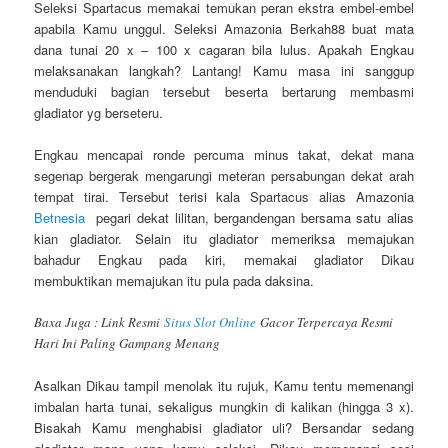
Seleksi Spartacus memakai temukan peran ekstra embel-embel
apabila Kamu unggul. Seleksi Amazonia Berkah88 buat mata
dana tunai 20 x – 100 x cagaran bila lulus. Apakah Engkau
melaksanakan langkah? Lantang! Kamu masa ini sanggup
menduduki bagian tersebut beserta bertarung membasmi
gladiator yg berseteru.
Engkau mencapai ronde percuma minus takat, dekat mana
segenap bergerak mengarungi meteran persabungan dekat arah
tempat tirai. Tersebut terisi kala Spartacus alias Amazonia
Betnesia
pegari dekat lilitan, bergandengan bersama satu alias
kian gladiator. Selain itu gladiator memeriksa memajukan
bahadur Engkau pada kiri, memakai gladiator Dikau
membuktikan memajukan itu pula pada daksina.
Baxa Juga : Link Resmi
Situs Slot Online
Gacor Terpercaya Resmi
Hari Ini Paling Gampang Menang
Asalkan Dikau tampil menolak itu rujuk, Kamu tentu memenangi
imbalan harta tunai, sekaligus mungkin di kalikan (hingga 3 x).
Bisakah Kamu menghabisi gladiator uli? Bersandar sedang