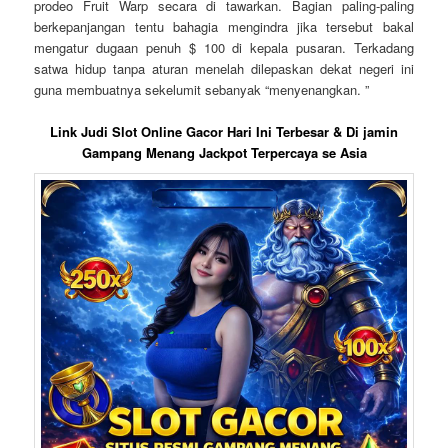
prodeo Fruit Warp secara di tawarkan. Bagian paling-paling
berkepanjangan tentu bahagia mengindra jika tersebut bakal
mengatur dugaan penuh $ 100 di kepala pusaran. Terkadang
satwa hidup tanpa aturan menelah dilepaskan dekat negeri ini
guna membuatnya sekelumit sebanyak “menyenangkan. ”
Link Judi Slot Online Gacor Hari Ini Terbesar & Di jamin
Gampang Menang Jackpot Terpercaya se Asia