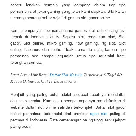
seperti langkah bermain yang gampang dalam tiap tipe
permainan slot joker gaming yang telah kami siapkan. Bila kalian
memang seorang bettor sejati di games slot gacor online.
Kami mempunyai tipe nama nama games slot online uang asli
terbaik di Indonesia 2026. Seperti slot, pragmatic play, Slot
gacor, Slot online, mikro gaming, flow gaming, rtg slot, Slot
online, habanero dan tentu. Tidak cuma itu saja, karena tipe
permainan ada sampai sejumlah ratus tipe mustahil kami
terangkan semua.
Baca Juga : Link Resmi
Daftar Slot Maxwin
Terpercaya & Togel 4D
Macau Online Jackpot TerBesar di Asia
Menjadi yang paling betul adalah secepat-cepatnya mendaftar
dan cicip sendiri. Karena itu secepat-cepatnya mendaftarkan di
website daftar slot online sah dan terkomplet. Daftar slot gacor
online permainan terkomplet dari provider
agen slot
paling di
percaya di Indonesia. Rate kemenangan paling tinggi tentu jekpot
paling besar.