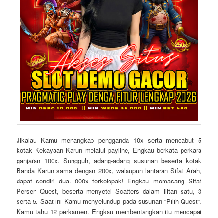
Jikalau Kamu menangkap pengganda 10x serta mencabut 5
kotak Kekayaan Karun melalui payline, Engkau berkata perkara
ganjaran 100x. Sungguh, adang-adang susunan beserta kotak
Banda Karun sama dengan 200x, walaupun lantaran Sifat Arah,
dapat sendiri dua. 000x terkelopak! Engkau memasang Sifat
Persen Quest, beserta menyetel Scatters dalam lilitan satu, 3
serta 5. Saat ini Kamu menyelundup pada susunan “Pilih Quest”.
Kamu tahu 12 perkamen. Engkau membentangkan itu mencapai