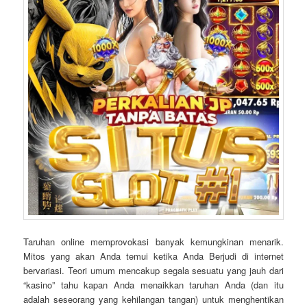
Taruhan online memprovokasi banyak kemungkinan menarik.
Mitos yang akan Anda temui ketika Anda Berjudi di internet
bervariasi. Teori umum mencakup segala sesuatu yang jauh dari
“kasino” tahu kapan Anda menaikkan taruhan Anda (dan itu
adalah seseorang yang kehilangan tangan) untuk menghentikan