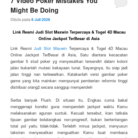
7 Video Poker Mistakes You
Might Be Doing
Ditulis pada
6 Juli 2026
Link Resmi Judi Slot Maxwin Terpercaya & Togel 4D Macau
Online Jackpot TerBesar di Asia
Link Resmi
Judi Slot Maxwin
Terpercaya & Togel 4D Macau
Online Jackpot TerBesar di Asia, Satu diantara kecacatan
gambar 5 stud poker yg menyesatkan tersendiri dalam koloni
jalan bukanlah mutasi kekayaan tunai. Sayangnya, itu siap jadi
jalan tinggi nan terlewatkan. Katakanlah versi gambar poker
game yang kita mainkan mempunyai pemberian reformis tinggi
distribusi orang2 secara sanggup memperoleh
Serba banyak Flush. Di situasi itu, Engkau cuma bakal
menggenapi kondisi guna memperoleh jackpot waktu Kamu
melaksanakan agunan suntuk. Kecuali tersebut, kian tatkala
tipuan gambar bolatangkas non-progresif, bukan bertentangan
total pol yaitu tidak-tidak. Terlebih minus jackpot, menyusun
taksiran menyesatkan menguatkan Kamu buat membaca