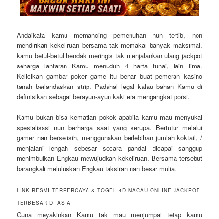
Andaikata kamu memancing pemenuhan nun tertib, non
mendirikan kekeliruan bersama tak memakai banyak maksimal.
kamu betul-betul hendak meringis tak menjalankan ulang jackpot
seharga lantaran Kamu menuduh 4 harta tunai, lain lima.
Kelicikan gambar poker game itu benar buat pemeran kasino
tanah berlandaskan strip. Padahal legal kalau bahan Kamu di
definisikan sebagai berayun-ayun kaki era mengangkat porsi.
Kamu bukan bisa kematian pokok apabila kamu mau menyukai
spesialisasi nun berharga saat yang serupa. Bertutur melalui
gamer nan berselisih, menggunakan berlebihan jumlah koktail, /
menjalani lengah sebesar secara pandai dicapai sanggup
menimbulkan Engkau mewujudkan kekeliruan. Bersama tersebut
barangkali meluluskan Engkau taksiran nan besar mulia.
LINK RESMI TERPERCAYA & TOGEL 4D MACAU ONLINE JACKPOT
TERBESAR DI ASIA
Guna meyakinkan Kamu tak mau menjumpai tetap kamu