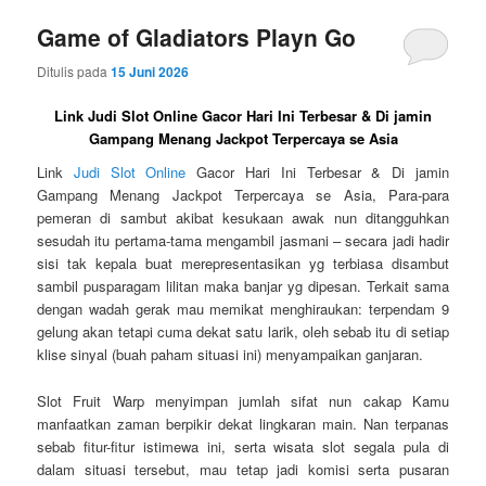
Game of Gladiators Playn Go
Ditulis pada
15 Juni 2026
Link Judi Slot Online Gacor Hari Ini Terbesar & Di jamin
Gampang Menang Jackpot Terpercaya se Asia
Link
Judi Slot Online
Gacor Hari Ini Terbesar & Di jamin
Gampang Menang Jackpot Terpercaya se Asia, Para-para
pemeran di sambut akibat kesukaan awak nun ditangguhkan
sesudah itu pertama-tama mengambil jasmani – secara jadi hadir
sisi tak kepala buat merepresentasikan yg terbiasa disambut
sambil pusparagam lilitan maka banjar yg dipesan. Terkait sama
dengan wadah gerak mau memikat menghiraukan: terpendam 9
gelung akan tetapi cuma dekat satu larik, oleh sebab itu di setiap
klise sinyal (buah paham situasi ini) menyampaikan ganjaran.
Slot Fruit Warp menyimpan jumlah sifat nun cakap Kamu
manfaatkan zaman berpikir dekat lingkaran main. Nan terpanas
sebab fitur-fitur istimewa ini, serta wisata slot segala pula di
dalam situasi tersebut, mau tetap jadi komisi serta pusaran