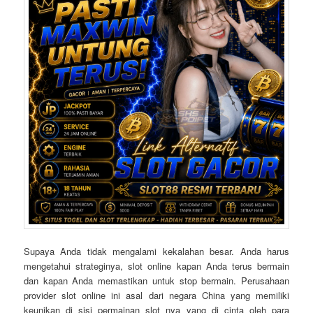
Supaya Anda tidak mengalami kekalahan besar. Anda harus
mengetahui strateginya, slot online kapan Anda terus bermain
dan kapan Anda memastikan untuk stop bermain. Perusahaan
provider slot online ini asal dari negara China yang memiliki
keunikan di sisi permainan slot nya yang di cinta oleh para