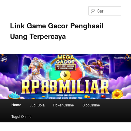
Langsung
Langsung
ke
ke
Cari
konten
konten
utama
sekunder
Link Game Gacor Penghasil
Uang Terpercaya
Menu
Home
Judi Bola
Poker Online
Slot Online
utama
Togel Online