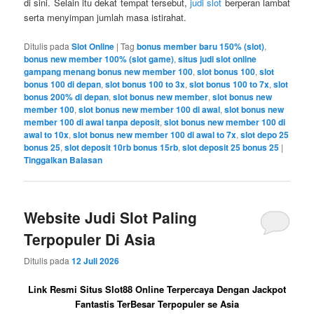
di sini. Selain itu dekat tempat tersebut,
judi slot
berperan lambat
serta menyimpan jumlah masa istirahat.
Ditulis pada
Slot Online
|
Tag
bonus member baru 150% (slot)
,
bonus new member 100% (slot game)
,
situs judi slot online
gampang menang bonus new member 100
,
slot bonus 100
,
slot
bonus 100 di depan
,
slot bonus 100 to 3x
,
slot bonus 100 to 7x
,
slot
bonus 200% di depan
,
slot bonus new member
,
slot bonus new
member 100
,
slot bonus new member 100 di awal
,
slot bonus new
member 100 di awal tanpa deposit
,
slot bonus new member 100 di
awal to 10x
,
slot bonus new member 100 di awal to 7x
,
slot depo 25
bonus 25
,
slot deposit 10rb bonus 15rb
,
slot deposit 25 bonus 25
|
Tinggalkan Balasan
Website Judi Slot Paling
Terpopuler Di Asia
Ditulis pada
12 Juli 2026
Link Resmi Situs Slot88 Online Terpercaya Dengan Jackpot
Fantastis TerBesar Terpopuler se Asia