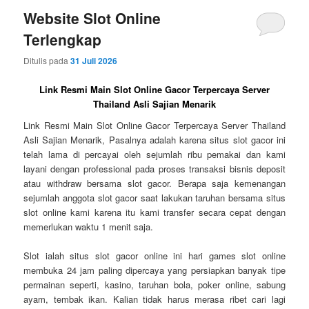
Website Slot Online
Terlengkap
Ditulis pada
31 Juli 2026
Link Resmi Main Slot Online Gacor Terpercaya Server
Thailand Asli Sajian Menarik
Link Resmi Main Slot Online Gacor Terpercaya Server Thailand
Asli Sajian Menarik, Pasalnya adalah karena situs slot gacor ini
telah lama di percayai oleh sejumlah ribu pemakai dan kami
layani dengan professional pada proses transaksi bisnis deposit
atau withdraw bersama slot gacor. Berapa saja kemenangan
sejumlah anggota slot gacor saat lakukan taruhan bersama situs
slot online kami karena itu kami transfer secara cepat dengan
memerlukan waktu 1 menit saja.
Slot ialah situs slot gacor online ini hari games slot online
membuka 24 jam paling dipercaya yang persiapkan banyak tipe
permainan seperti, kasino, taruhan bola, poker online, sabung
ayam, tembak ikan. Kalian tidak harus merasa ribet cari lagi