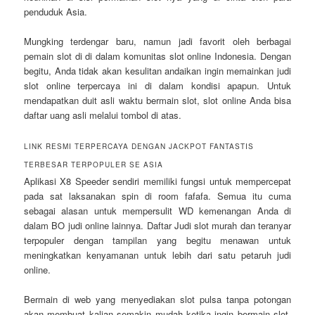
penduduk Asia.
Mungking terdengar baru, namun jadi favorit oleh berbagai
pemain slot di di dalam komunitas slot online Indonesia. Dengan
begitu, Anda tidak akan kesulitan andaikan ingin memainkan judi
slot online terpercaya ini di dalam kondisi apapun. Untuk
mendapatkan duit asli waktu bermain slot, slot online Anda bisa
daftar uang asli melalui tombol di atas.
LINK RESMI TERPERCAYA DENGAN JACKPOT FANTASTIS
TERBESAR TERPOPULER SE ASIA
Aplikasi X8 Speeder sendiri memiliki fungsi untuk mempercepat
pada sat laksanakan spin di room fafafa. Semua itu cuma
sebagai alasan untuk mempersulit WD kemenangan Anda di
dalam BO judi online lainnya. Daftar Judi slot murah dan teranyar
terpopuler dengan tampilan yang begitu menawan untuk
meningkatkan kenyamanan untuk lebih dari satu petaruh judi
online.
Bermain di web yang menyediakan slot pulsa tanpa potongan
akan membuat kalian semakin mudah ketika ingin bermain slot.