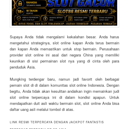
Supaya Anda tidak mengalami kekalahan besar. Anda harus
mengetahui strateginya, slot online kapan Anda terus bermain
dan kapan Anda memastikan untuk stop bermain. Perusahaan
provider slot online ini asal dari negara China yang memiliki
keunikan di sisi permainan slot nya yang di cinta oleh para
penduduk Asia.
Mungking terdengar baru, namun jadi favorit oleh berbagai
pemain slot di di dalam komunitas slot online Indonesia. Dengan
begitu, Anda tidak akan kesulitan andaikan ingin memainkan judi
slot online terpercaya ini di dalam kondisi apapun. Untuk
mendapatkan duit asli waktu bermain slot, slot online Anda bisa
daftar uang asli melalui tombol di atas.
LINK RESMI TERPERCAYA DENGAN JACKPOT FANTASTIS