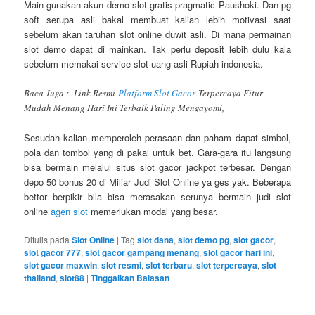
Main gunakan akun demo slot gratis pragmatic Paushoki. Dan pg
soft serupa asli bakal membuat kalian lebih motivasi saat
sebelum akan taruhan slot online duwit asli. Di mana permainan
slot demo dapat di mainkan. Tak perlu deposit lebih dulu kala
sebelum memakai service slot uang asli Rupiah indonesia.
Baca Juga : Link Resmi
Platform Slot Gacor
Terpercaya Fitur
Mudah Menang Hari Ini Terbaik Paling Mengayomi,
Sesudah kalian memperoleh perasaan dan paham dapat simbol,
pola dan tombol yang di pakai untuk bet. Gara-gara itu langsung
bisa bermain melalui situs slot gacor jackpot terbesar. Dengan
depo 50 bonus 20 di Miliar Judi Slot Online ya ges yak. Beberapa
bettor berpikir bila bisa merasakan serunya bermain judi slot
online
agen slot
memerlukan modal yang besar.
Ditulis pada
Slot Online
|
Tag
slot dana
,
slot demo pg
,
slot gacor
,
slot gacor 777
,
slot gacor gampang menang
,
slot gacor hari ini
,
slot gacor maxwin
,
slot resmi
,
slot terbaru
,
slot terpercaya
,
slot
thailand
,
slot88
|
Tinggalkan Balasan