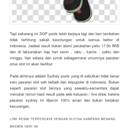
Tapi sekarang ini SGP pools telah berjaya lagi dan beri tambahan
tidak terhitung sekali keuntungan untuk semua bettor di
indonesia. Jadwal result bukan alami perubahan yaitu 17.50 WIB
dan di laksanakan tiap hari senin , rabu , kamis , sabtu dan
minggu, hari selasa dan jumat sebagaimana umumnya pasaran
situs slot ini akan berlibur.
Pada akhirnya adalah Sydney pools yang di sebutkan tidak benar
satu pasaran slot sah terbaik dan terpupoler di indonesia. Bukan
seperti pasaran slot lainnya yang sewaktu-sementara dapat
menukar nomor hasil result pada web keluaran / live draw, karena
pasaran sydney ini dijamin 100% aman dan bukan kerjakan
kecurangan.
LINK RESMI TERPERCAYA DENGAN SLOT88 GAMPANG MENANG
MAXWIN HARI INI