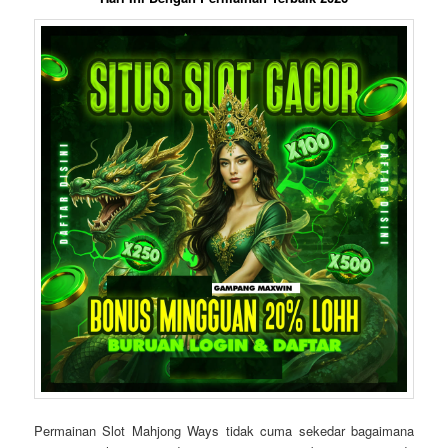
Permainan Slot Mahjong Ways tidak cuma sekedar bagaimana