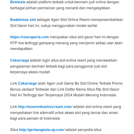
Betnesia
adalah platform terbaik untuk bermain judi online dengan
berbagai pilihan permainan yang menarik dan mengasyikkan.
Badakmas slot
sebagai Agen Slot Online Resmi mempersembahkan
Slot Gacor hari ini, cukup menggunakan modal santai
https://roncoparts.com
merupakan situs slot gacor hari ini dengan
RTP live tertinggi gampang menang yang menjamin setiap user akan
mendapatkan
Cakarnaga
adalah login situs slot online resmi yang menawarkan
pengalaman bermain terbaik bagi para penggemar judi slot
terpercaya akses mudah
Link
Cakarnaga
ialah Agen Judi Game Bo Slot Online Terbaik Promo
Bonus Jackpot Terbesar dan Link Daftar Nama Situs Rtp Slot Gacor
Hari Ini Tertinggi dan Terpercaya 2024 Mudah Menang Indonesia.
Link
http://moorenkosicecream.com/
adalah slot online resmi yang
menyediakan link alternatif untuk akses slot yang lancar dan aman
bagi para pemain di Indonesia
Situs
http://gerbangasia-up.com/
adalah penyedia situs