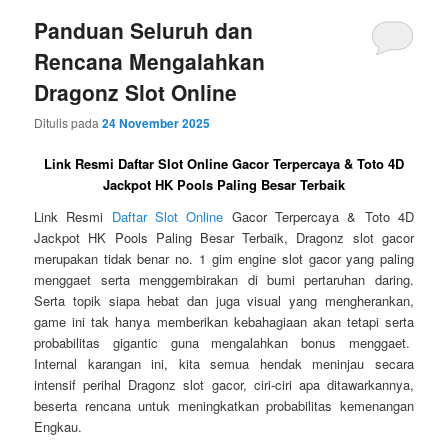
Panduan Seluruh dan
Rencana Mengalahkan
Dragonz Slot Online
Ditulis pada
24 November 2025
Link Resmi Daftar Slot Online Gacor Terpercaya & Toto 4D
Jackpot HK Pools Paling Besar Terbaik
Link Resmi
Daftar Slot Online
Gacor Terpercaya & Toto 4D
Jackpot HK Pools Paling Besar Terbaik, Dragonz slot gacor
merupakan tidak benar no. 1 gim engine slot gacor yang paling
menggaet serta menggembirakan di bumi pertaruhan daring.
Serta topik siapa hebat dan juga visual yang mengherankan,
game ini tak hanya memberikan kebahagiaan akan tetapi serta
probabilitas gigantic guna mengalahkan bonus menggaet.
Internal karangan ini, kita semua hendak meninjau secara
intensif perihal Dragonz slot gacor, ciri-ciri apa ditawarkannya,
beserta rencana untuk meningkatkan probabilitas kemenangan
Engkau.