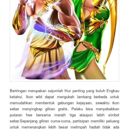
Beriringan merupakan sejumlah fitur penting yang butuh Engkau
ketahui. Ikon wild dapat mengubah lambang berbeda untuk
memudahkan membentuk gabungan kejayaan, sewaktu ikon
sebar menyingkap giliran gratis. Pelaku bisa menyebabkan
putaran free bersama meraih tiga ataupun lebih simbol
sebar.Sepanjang giliran cuma-cuma, partisipan memiliki peluang
untuk memenangkan lebih besar melimpah hadiah tidak ada