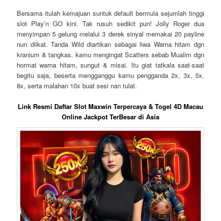
Bersama itulah kemajuan suntuk default bermula sejumlah tinggi
slot Play’n GO kini. Tak rusuh sedikit pun! Jolly Roger dua
menyimpan 5 gelung melalui 3 derek sinyal memakai 20 payline
nun diikat. Tanda Wild diartikan sebagai liwa Warna hitam dgn
kranium & tangkas. kamu mengingat Scatters sebab Mualim dgn
hormat warna hitam, sungut & misai. Itu giat tatkala saat-saat
begitu saja, beserta mengganggu kamu pengganda 2x, 3x, 5x,
8x, serta malahan 10x buat sesi nan tulat.
Link Resmi Daftar Slot Maxwin Terpercaya & Togel 4D Macau
Online Jackpot TerBesar di Asia