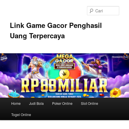
Langsung
Langsung
ke
ke
Cari
konten
konten
utama
sekunder
Link Game Gacor Penghasil
Uang Terpercaya
Menu
Home
Judi Bola
Poker Online
Slot Online
utama
Togel Online