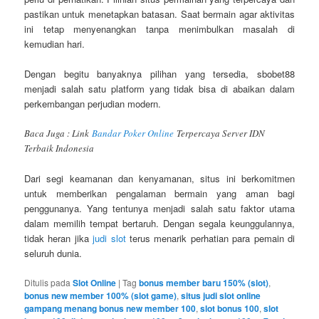
pastikan untuk menetapkan batasan. Saat bermain agar aktivitas
ini tetap menyenangkan tanpa menimbulkan masalah di
kemudian hari.
Dengan begitu banyaknya pilihan yang tersedia, sbobet88
menjadi salah satu platform yang tidak bisa di abaikan dalam
perkembangan perjudian modern.
Baca Juga : Link
Bandar Poker Online
Terpercaya Server IDN
Terbaik Indonesia
Dari segi keamanan dan kenyamanan, situs ini berkomitmen
untuk memberikan pengalaman bermain yang aman bagi
penggunanya. Yang tentunya menjadi salah satu faktor utama
dalam memilih tempat bertaruh. Dengan segala keunggulannya,
tidak heran jika
judi slot
terus menarik perhatian para pemain di
seluruh dunia.
Ditulis pada
Slot Online
|
Tag
bonus member baru 150% (slot)
,
bonus new member 100% (slot game)
,
situs judi slot online
gampang menang bonus new member 100
,
slot bonus 100
,
slot