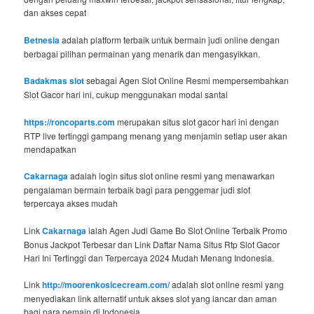
dan akses cepat
Betnesia
adalah platform terbaik untuk bermain judi online dengan
berbagai pilihan permainan yang menarik dan mengasyikkan.
Badakmas slot
sebagai Agen Slot Online Resmi mempersembahkan
Slot Gacor hari ini, cukup menggunakan modal santai
https://roncoparts.com
merupakan situs slot gacor hari ini dengan
RTP live tertinggi gampang menang yang menjamin setiap user akan
mendapatkan
Cakarnaga
adalah login situs slot online resmi yang menawarkan
pengalaman bermain terbaik bagi para penggemar judi slot
terpercaya akses mudah
Link
Cakarnaga
ialah Agen Judi Game Bo Slot Online Terbaik Promo
Bonus Jackpot Terbesar dan Link Daftar Nama Situs Rtp Slot Gacor
Hari Ini Tertinggi dan Terpercaya 2024 Mudah Menang Indonesia.
Link
http://moorenkosicecream.com/
adalah slot online resmi yang
menyediakan link alternatif untuk akses slot yang lancar dan aman
bagi para pemain di Indonesia