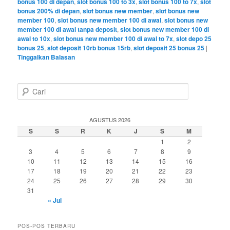
bonus 100 di depan
,
slot bonus 100 to 3x
,
slot bonus 100 to 7x
,
slot
bonus 200% di depan
,
slot bonus new member
,
slot bonus new
member 100
,
slot bonus new member 100 di awal
,
slot bonus new
member 100 di awal tanpa deposit
,
slot bonus new member 100 di
awal to 10x
,
slot bonus new member 100 di awal to 7x
,
slot depo 25
bonus 25
,
slot deposit 10rb bonus 15rb
,
slot deposit 25 bonus 25
|
Tinggalkan Balasan
C
a
r
i
AGUSTUS 2026
S
S
R
K
J
S
M
1
2
3
4
5
6
7
8
9
10
11
12
13
14
15
16
17
18
19
20
21
22
23
24
25
26
27
28
29
30
31
« Jul
POS-POS TERBARU