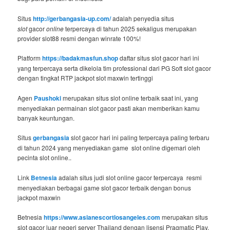
Situs
http://gerbangasia-up.com/
adalah penyedia situs
slot
gacor
online
terpercaya di tahun 2025 sekaligus merupakan
provider slot88 resmi dengan winrate 100%!
Platform
https://badakmasfun.shop
daftar situs slot gacor hari ini
yang terpercaya serta dikelola tim professional dari PG Soft slot gacor
dengan tingkat RTP jackpot slot maxwin tertinggi
Agen
Paushoki
merupakan situs slot online terbaik saat ini, yang
menyediakan permainan slot gacor pasti akan memberikan kamu
banyak keuntungan.
Situs
gerbangasia
slot gacor hari ini paling terpercaya paling terbaru
di tahun 2024 yang menyediakan game slot online digemari oleh
pecinta slot online..
Link
Betnesia
adalah situs judi slot online gacor terpercaya resmi
menyediakan berbagai game slot gacor terbaik dengan bonus
jackpot maxwin
Betnesia
https://www.asianescortlosangeles.com
merupakan situs
slot gacor luar negeri server Thailand dengan lisensi Pragmatic Play,