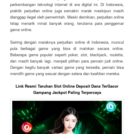
perkembangan teknologi internet di era digital ini. Di Indonesia,
praktik perjudian online juga semakin marak meskipun masih
dianggap ilegal oleh pemerintah. Meski demikian, perjudian online
tetap menarik minat banyak orang, terutama para penggemar
game online.
Seiring dengan maraknya perjudian online di Indonesia, muncul
pula berbagai game yang bisa di mainkan secara online.
Beberapa game populer seperti poker, slot, blackjack, roulette,
dan masih banyak lagi, menjadi pilihan para pemain judi online.
Dengan begitu banyak variasi game yang tersedia, pemain bisa
memilih game yang sesuai dengan selera dan keahlian mereka.
Link Resmi Taruhan Slot Online Deposit Dana TerGacor
Gampang Jackpot Paling Terpercaya