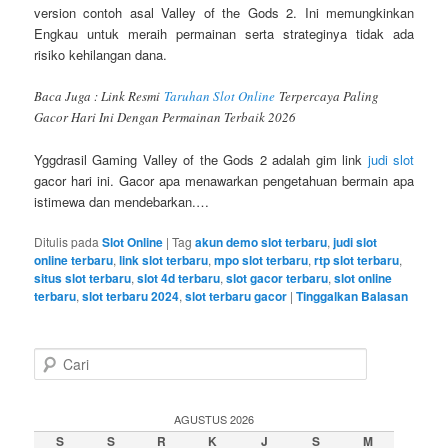
version contoh asal Valley of the Gods 2. Ini memungkinkan
Engkau untuk meraih permainan serta strateginya tidak ada
risiko kehilangan dana.
Baca Juga : Link Resmi
Taruhan Slot Online
Terpercaya Paling
Gacor Hari Ini Dengan Permainan Terbaik 2026
Yggdrasil Gaming Valley of the Gods 2 adalah gim link
judi slot
gacor hari ini. Gacor apa menawarkan pengetahuan bermain apa
istimewa dan mendebarkan.…
Ditulis pada
Slot Online
|
Tag
akun demo slot terbaru
,
judi slot
online terbaru
,
link slot terbaru
,
mpo slot terbaru
,
rtp slot terbaru
,
situs slot terbaru
,
slot 4d terbaru
,
slot gacor terbaru
,
slot online
terbaru
,
slot terbaru 2024
,
slot terbaru gacor
|
Tinggalkan Balasan
C
a
r
i
AGUSTUS 2026
S
S
R
K
J
S
M