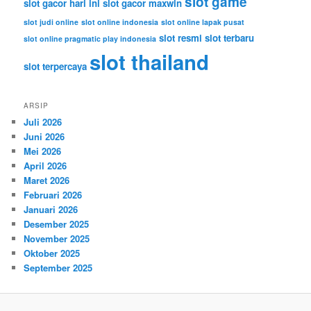
slot game
slot gacor hari ini
slot gacor maxwin
slot judi online
slot online indonesia
slot online lapak pusat
slot resmi
slot terbaru
slot online pragmatic play indonesia
slot thailand
slot terpercaya
ARSIP
Juli 2026
Juni 2026
Mei 2026
April 2026
Maret 2026
Februari 2026
Januari 2026
Desember 2025
November 2025
Oktober 2025
September 2025