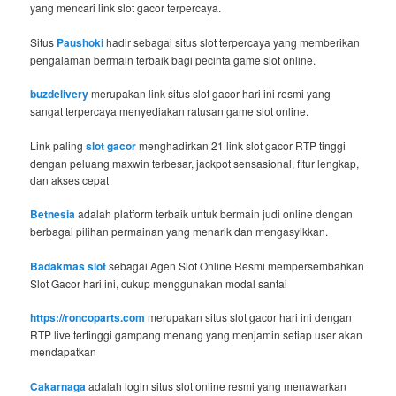
yang mencari link slot gacor terpercaya.
Situs
Paushoki
hadir sebagai situs slot terpercaya yang memberikan
pengalaman bermain terbaik bagi pecinta game slot online.
buzdelivery
merupakan link situs slot gacor hari ini resmi yang
sangat terpercaya menyediakan ratusan game slot online.
Link paling
slot gacor
menghadirkan 21 link slot gacor RTP tinggi
dengan peluang maxwin terbesar, jackpot sensasional, fitur lengkap,
dan akses cepat
Betnesia
adalah platform terbaik untuk bermain judi online dengan
berbagai pilihan permainan yang menarik dan mengasyikkan.
Badakmas slot
sebagai Agen Slot Online Resmi mempersembahkan
Slot Gacor hari ini, cukup menggunakan modal santai
https://roncoparts.com
merupakan situs slot gacor hari ini dengan
RTP live tertinggi gampang menang yang menjamin setiap user akan
mendapatkan
Cakarnaga
adalah login situs slot online resmi yang menawarkan