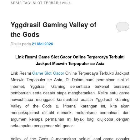
ARSIP TAG:
SLOT TERBARU 2024
Yggdrasil Gaming Valley of
the Gods
Ditulis pada
21 Mei 2026
Link Resmi Game Slot Gacor Online Terpercaya Terbukti
Jackpot Maxwin Terpopuler se Asia
Link Resmi
Game Slot Gacor
Online Terpercaya Terbukti Jackpot
Maxwin Terpopuler se Asia, Di Dalam bumi permainan slot di
internet, Yggdrasil Gaming senantiasa terkenal bersama
pembaruan serta desain siapa mengherankan. Keliru satu game
newest apa menggaet konsentrasi adalah Yggdrasil Gaming
Valley of the Gods 2. Internal karangan ini, kita akan
mengeksplorasi ciri-ciri menarik, mekanisme permainan, dan
argumen kenapa permainan ini layak bagi diujicoba dengan
sekumpulan penggemar slot gacor.
Valley of the Gods 2 merupakan sekuel asal game populer