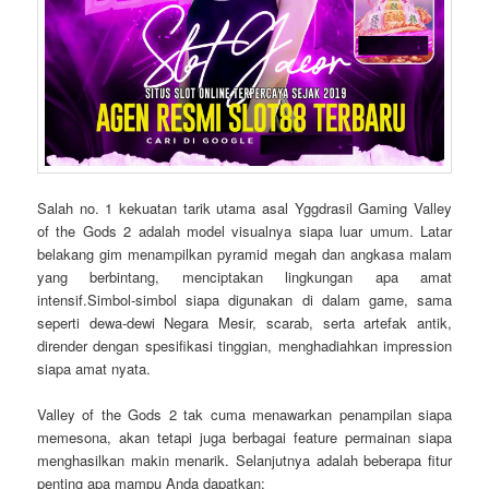
Salah no. 1 kekuatan tarik utama asal Yggdrasil Gaming Valley
of the Gods 2 adalah model visualnya siapa luar umum. Latar
belakang gim menampilkan pyramid megah dan angkasa malam
yang berbintang, menciptakan lingkungan apa amat
intensif.Simbol-simbol siapa digunakan di dalam game, sama
seperti dewa-dewi Negara Mesir, scarab, serta artefak antik,
dirender dengan spesifikasi tinggian, menghadiahkan impression
siapa amat nyata.
Valley of the Gods 2 tak cuma menawarkan penampilan siapa
memesona, akan tetapi juga berbagai feature permainan siapa
menghasilkan makin menarik. Selanjutnya adalah beberapa fitur
penting apa mampu Anda dapatkan: