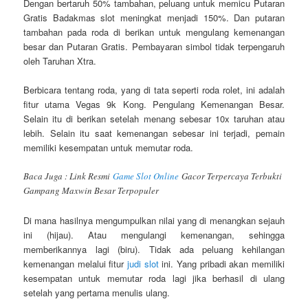
Dengan bertaruh 50% tambahan, peluang untuk memicu Putaran
Gratis Badakmas slot meningkat menjadi 150%. Dan putaran
tambahan pada roda di berikan untuk mengulang kemenangan
besar dan Putaran Gratis. Pembayaran simbol tidak terpengaruh
oleh Taruhan Xtra.
Berbicara tentang roda, yang di tata seperti roda rolet, ini adalah
fitur utama Vegas 9k Kong. Pengulang Kemenangan Besar.
Selain itu di berikan setelah menang sebesar 10x taruhan atau
lebih. Selain itu saat kemenangan sebesar ini terjadi, pemain
memiliki kesempatan untuk memutar roda.
Baca Juga : Link Resmi
Game Slot Online
Gacor Terpercaya Terbukti
Gampang Maxwin Besar Terpopuler
Di mana hasilnya mengumpulkan nilai yang di menangkan sejauh
ini (hijau). Atau mengulangi kemenangan, sehingga
memberikannya lagi (biru). Tidak ada peluang kehilangan
kemenangan melalui fitur
judi slot
ini. Yang pribadi akan memiliki
kesempatan untuk memutar roda lagi jika berhasil di ulang
setelah yang pertama menulis ulang.