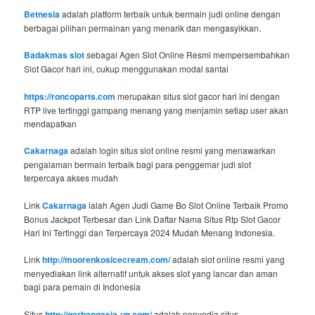
Betnesia
adalah platform terbaik untuk bermain judi online dengan
berbagai pilihan permainan yang menarik dan mengasyikkan.
Badakmas slot
sebagai Agen Slot Online Resmi mempersembahkan
Slot Gacor hari ini, cukup menggunakan modal santai
https://roncoparts.com
merupakan situs slot gacor hari ini dengan
RTP live tertinggi gampang menang yang menjamin setiap user akan
mendapatkan
Cakarnaga
adalah login situs slot online resmi yang menawarkan
pengalaman bermain terbaik bagi para penggemar judi slot
terpercaya akses mudah
Link
Cakarnaga
ialah Agen Judi Game Bo Slot Online Terbaik Promo
Bonus Jackpot Terbesar dan Link Daftar Nama Situs Rtp Slot Gacor
Hari Ini Tertinggi dan Terpercaya 2024 Mudah Menang Indonesia.
Link
http://moorenkosicecream.com/
adalah slot online resmi yang
menyediakan link alternatif untuk akses slot yang lancar dan aman
bagi para pemain di Indonesia
Situs
http://gerbangasia-up.com/
adalah penyedia situs