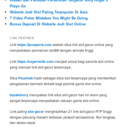
Playn Go
Website Judi Slot Paling Terpopuler Di Asia
7 Video Poker Mistakes You Might Be Doing
Bonus Deposit Di Website Judi Slot Online
LINK PARTNER
Link
https://javaparts.com
adalah situs link slot gacor online yang
menyediakan permainan slot88 dengan winrate tinggi
Link
https://expertmile.com
menjadi solusi bagi pecinta slot online
yang mencari link slot gacor terpercaya.
Situs
Paushoki
hadir sebagai situs slot terpercaya yang memberikan
pengalaman bermain terbaik bagi pecinta game slot online.
buzdelivery
merupakan link situs slot gacor hari ini resmi yang
sangat terpercaya menyediakan ratusan game slot online.
Link paling
slot gacor
menghadirkan 21 link slot gacor RTP tinggi
dengan peluang maxwin terbesar, jackpot sensasional, fitur lengkap,
dan akses cepat