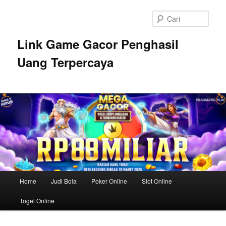
Langsung
Langsung
ke
ke
Cari
konten
konten
utama
sekunder
Link Game Gacor Penghasil
Uang Terpercaya
Menu
Home
Judi Bola
Poker Online
Slot Online
utama
Togel Online