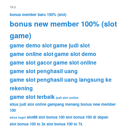
TAG
bonus member baru 150% (slot)
bonus new member 100% (slot
game)
game demo slot
game judi slot
game online slot
game slot demo
game slot gacor
game slot online
game slot penghasil uang
game slot penghasil uang langsung ke
rekening
game slot terbaik
judi slot online
situs judi slot online gampang menang bonus new member
100
slot88
slot bonus 100
slot bonus 100 di depan
situs togel
slot bonus 100 to 3x
slot bonus 100 to 7x