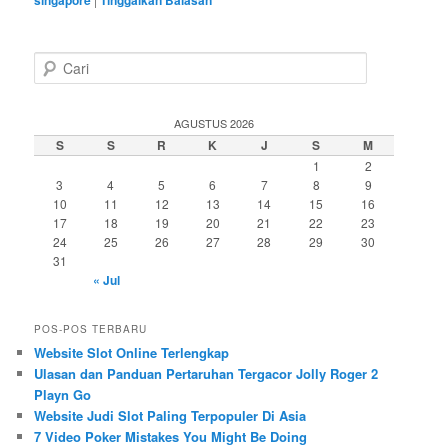
singapore
Tinggalkan Balasan
C
a
r
i
AGUSTUS 2026
S
S
R
K
J
S
M
1
2
3
4
5
6
7
8
9
10
11
12
13
14
15
16
17
18
19
20
21
22
23
24
25
26
27
28
29
30
31
« Jul
POS-POS TERBARU
Website Slot Online Terlengkap
Ulasan dan Panduan Pertaruhan Tergacor Jolly Roger 2
Playn Go
Website Judi Slot Paling Terpopuler Di Asia
7 Video Poker Mistakes You Might Be Doing