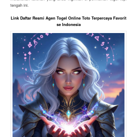
tengah ini.
Link Daftar Resmi Agen Togel Online Toto Terpercaya Favorit
se Indonesia