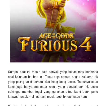
Sampai saat ini masih saja banyak yang belum tahu darimana
asal keluaran hk hari ini. Tentu saja semua angka keluaran hk
yang paling valid berasal dari hong kong pools. Tentunya situs
kami juga hanya mencatat result yang berasal dari hk pools
sehingga member togel yang gunakan situs kami tidak perlu
khawatir untuk melihat hasil result togel hk dari situs kami.