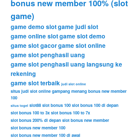
bonus new member 100% (slot
game)
game demo slot
game judi slot
game online slot
game slot demo
game slot gacor
game slot online
game slot penghasil uang
game slot penghasil uang langsung ke
rekening
game slot terbaik
judi slot online
situs judi slot online gampang menang bonus new member
100
slot88
slot bonus 100
slot bonus 100 di depan
situs togel
slot bonus 100 to 3x
slot bonus 100 to 7x
slot bonus 200% di depan
slot bonus new member
slot bonus new member 100
slot bonus new member 100 di awal