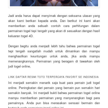
Jadi anda harus dapat menyimak dengan seksama ulasan yang
akan kami berikan kepada anda. Dan berikut ini kami akan
memberikan anda sebuah contoh cara perhitungan dalam
permainan togel tepi tengah yang akan di sesuaikan dengan hasil
keluaran togel 4D.
Dengan begitu anda menjadi lebih tahu bahwa permainan togel
tepi tengah sangatlah mudah untuk dimainkan dan mampu
menghasilkan keuntungan untuk anda, jika anda mampu
memenangkannya. Permainan yang beragam di tawarkan oleh
judi togel online,
LINK DAFTAR RESMI TOTO TERPERCAYA FAVORIT SE INDONESIA
Ini menjadi semakin menarik saja buat para pemain judi togel
online. Peningkatan dari pemain yang bemain pun semakin hari
semakin banyak. Ini menjadi bukti bahwa permainan togel online
mampu memberikan permainan yang menyenangkan bagi para
pemainnya. Anda pun bisa merasakan sensasi bermain dan
bertaruh pada permainan togel online ini.