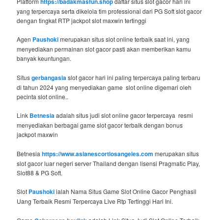
Platform
https://badakmasfun.shop
daftar situs slot gacor hari ini
yang terpercaya serta dikelola tim professional dari PG Soft slot gacor
dengan tingkat RTP jackpot slot maxwin tertinggi
Agen
Paushoki
merupakan situs slot online terbaik saat ini, yang
menyediakan permainan slot gacor pasti akan memberikan kamu
banyak keuntungan.
Situs
gerbangasia
slot gacor hari ini paling terpercaya paling terbaru
di tahun 2024 yang menyediakan game slot online digemari oleh
pecinta slot online..
Link
Betnesia
adalah situs judi slot online gacor terpercaya resmi
menyediakan berbagai game slot gacor terbaik dengan bonus
jackpot maxwin
Betnesia
https://www.asianescortlosangeles.com
merupakan situs
slot gacor luar negeri server Thailand dengan lisensi Pragmatic Play,
Slot88 & PG Soft.
Slot
Paushoki
ialah Nama Situs Game Slot Online Gacor Penghasil
Uang Terbaik Resmi Terpercaya Live Rtp Tertinggi Hari Ini.