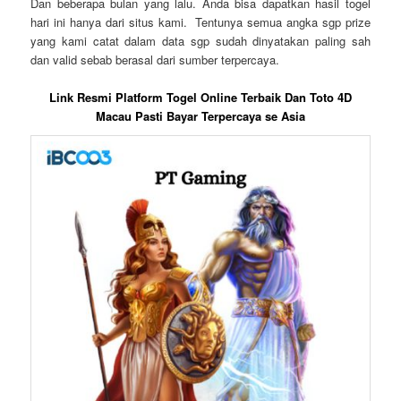
Dan beberapa bulan yang lalu. Anda bisa dapatkan hasil togel
hari ini hanya dari situs kami. Tentunya semua angka sgp prize
yang kami catat dalam data sgp sudah dinyatakan paling sah
dan valid sebab berasal dari sumber terpercaya.
Link Resmi Platform Togel Online Terbaik Dan Toto 4D
Macau Pasti Bayar Terpercaya se Asia