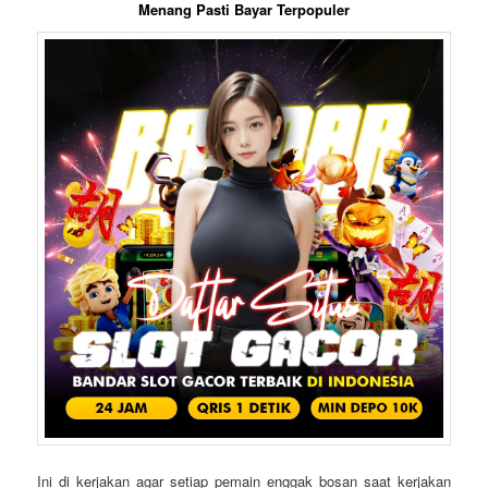
Menang Pasti Bayar Terpopuler
Ini di kerjakan agar setiap pemain enggak bosan saat kerjakan