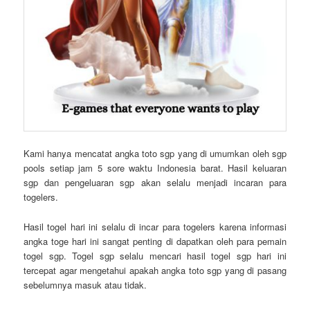
Kami hanya mencatat angka toto sgp yang di umumkan oleh sgp
pools setiap jam 5 sore waktu Indonesia barat. Hasil keluaran
sgp dan pengeluaran sgp akan selalu menjadi incaran para
togelers.
Hasil togel hari ini selalu di incar para togelers karena informasi
angka toge hari ini sangat penting di dapatkan oleh para pemain
togel sgp. Togel sgp selalu mencari hasil togel sgp hari ini
tercepat agar mengetahui apakah angka toto sgp yang di pasang
sebelumnya masuk atau tidak.